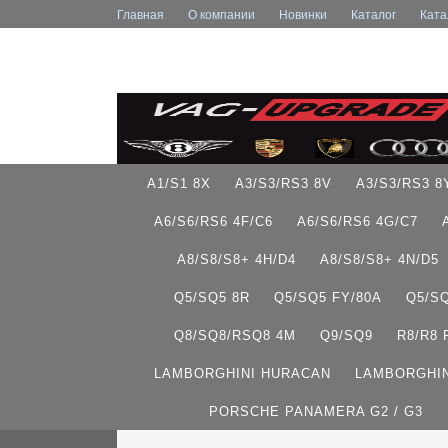
Главная
О компании
Новинки
Каталог
Ката
A1/S1 8X
A3/S3/RS3 8V
A3/S3/RS3 8
A6/S6/RS6 4F/C6
A6/S6/RS6 4G/C7
A8/S8/S8+ 4H/D4
A8/S8/S8+ 4N/D5
Q5/SQ5 8R
Q5/SQ5 FY/80A
Q5/S
Q8/SQ8/RSQ8 4M
Q9/SQ9
R8/R8
LAMBORGHINI HURACAN
LAMBORGHIN
PORSCHE PANAMERA G2 / G3