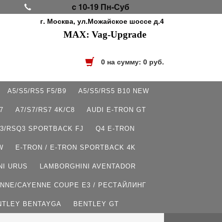
c 10-19 Пн-Суб
г. Москва, ул.Можайское шоссе д.4
MAX: Vag-Upgrade
0
на сумму:
0
руб.
A5/S5/RS5 F5/B9
A5/S5/RS5 B10 NEW
7
A7/S7/RS7 4K/C8
AUDI E-TRON GT
3/RSQ3 SPORTBACK FJ
Q4 E-TRON
W
E-TRON / E-TRON SPORTBACK 4K
NI URUS
LAMBORGHINI AVENTADOR
NNE/CAYENNE COUPE E3 / РЕСТАЙЛИНГ
NTLEY BENTAYGA
BENTLEY GT