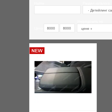
Найти
Раздел каталога
Упорядочить по
Цена