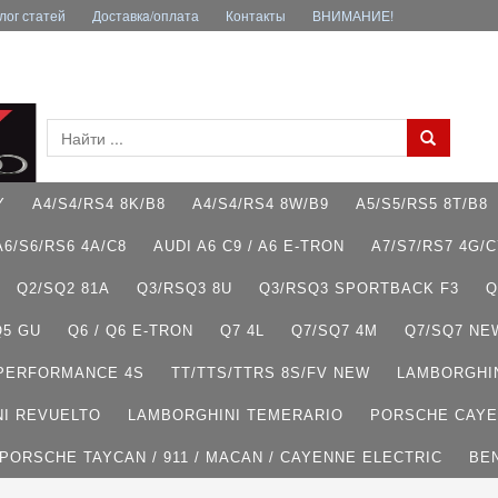
лог статей
Доставкa/оплата
Контакты
ВНИМАНИЕ!
Y
A4/S4/RS4 8K/B8
A4/S4/RS4 8W/B9
A5/S5/RS5 8T/B8
A6/S6/RS6 4A/C8
AUDI A6 C9 / A6 E-TRON
A7/S7/RS7 4G/C
Q2/SQ2 81A
Q3/RSQ3 8U
Q3/RSQ3 SPORTBACK F3
Q
Q5 GU
Q6 / Q6 E-TRON
Q7 4L
Q7/SQ7 4M
Q7/SQ7 NE
 PERFORMANCE 4S
TT/TTS/TTRS 8S/FV NEW
LAMBORGHI
I REVUELTO
LAMBORGHINI TEMERARIO
PORSCHE CAYE
PORSCHE TAYCAN / 911 / MACAN / CAYENNE ELECTRIC
BE