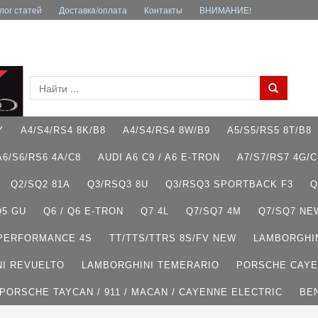
лог статей
Доставкa/оплата
Контакты
ВНИМАНИЕ!
Y
A4/S4/RS4 8K/B8
A4/S4/RS4 8W/B9
A5/S5/RS5 8T/B8
A6/S6/RS6 4A/C8
AUDI A6 C9 / A6 E-TRON
A7/S7/RS7 4G/C
Q2/SQ2 81A
Q3/RSQ3 8U
Q3/RSQ3 SPORTBACK F3
Q
Q5 GU
Q6 / Q6 E-TRON
Q7 4L
Q7/SQ7 4M
Q7/SQ7 NE
 PERFORMANCE 4S
TT/TTS/TTRS 8S/FV NEW
LAMBORGHI
I REVUELTO
LAMBORGHINI TEMERARIO
PORSCHE CAYE
PORSCHE TAYCAN / 911 / MACAN / CAYENNE ELECTRIC
BE