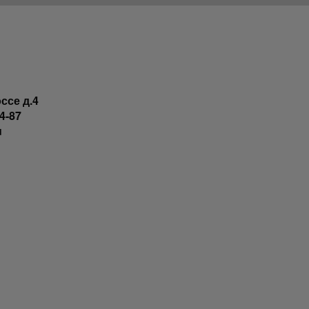
ссе д.4
4-87
u