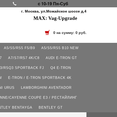
c 10-19 Пн-Суб
г. Москва, ул.Можайское шоссе д.4
MAX: Vag-Upgrade
0
на сумму:
0
руб.
A5/S5/RS5 F5/B9
A5/S5/RS5 B10 NEW
7
A7/S7/RS7 4K/C8
AUDI E-TRON GT
3/RSQ3 SPORTBACK FJ
Q4 E-TRON
W
E-TRON / E-TRON SPORTBACK 4K
NI URUS
LAMBORGHINI AVENTADOR
NNE/CAYENNE COUPE E3 / РЕСТАЙЛИНГ
NTLEY BENTAYGA
BENTLEY GT