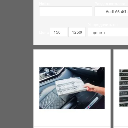
Найти
Раздел каталога
Упорядочить по
Цена