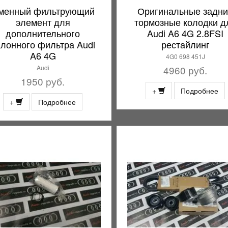
менный фильтрующий
Оригинальные задн
элемент для
тормозные колодки д
дополнительного
Audi A6 4G 2.8FSI
алонного фильтра Audi
рестайлинг
A6 4G
4G0 698 451J
Audi
4960 руб.
1950 руб.
+
Подробнее
+
Подробнее