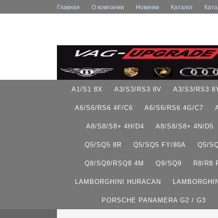
Главная
О компании
Новинки
Каталог
Ката
A1/S1 8X
A3/S3/RS3 8V
A3/S3/RS3 8
A6/S6/RS6 4F/C6
A6/S6/RS6 4G/C7
A8/S8/S8+ 4H/D4
A8/S8/S8+ 4N/D5
Q5/SQ5 8R
Q5/SQ5 FY/80A
Q5/S
Q8/SQ8/RSQ8 4M
Q9/SQ9
R8/R8
LAMBORGHINI HURACAN
LAMBORGHIN
PORSCHE PANAMERA G2 / G3