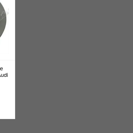
ие
udi