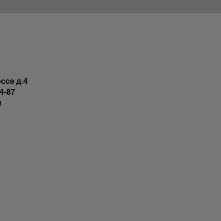
ссе д.4
4-87
u