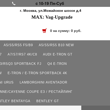
c 10-19 Пн-Суб
г. Москва, ул.Можайское шоссе д.4
MAX: Vag-Upgrade
0
на сумму:
0
руб.
A5/S5/RS5 F5/B9
A5/S5/RS5 B10 NEW
7
A7/S7/RS7 4K/C8
AUDI E-TRON GT
3/RSQ3 SPORTBACK FJ
Q4 E-TRON
W
E-TRON / E-TRON SPORTBACK 4K
NI URUS
LAMBORGHINI AVENTADOR
NNE/CAYENNE COUPE E3 / РЕСТАЙЛИНГ
NTLEY BENTAYGA
BENTLEY GT