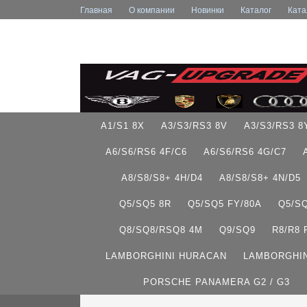
Главная
О компании
Новинки
Каталог
Ката
A1/S1 8X
A3/S3/RS3 8V
A3/S3/RS3 8
A6/S6/RS6 4F/C6
A6/S6/RS6 4G/C7
A8/S8/S8+ 4H/D4
A8/S8/S8+ 4N/D5
Q5/SQ5 8R
Q5/SQ5 FY/80A
Q5/S
Q8/SQ8/RSQ8 4M
Q9/SQ9
R8/R8
LAMBORGHINI HURACAN
LAMBORGHIN
PORSCHE PANAMERA G2 / G3