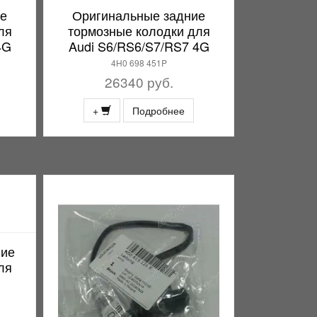
ие
Оригинальные задние
ля
тормозные колодки для
4G
Audi S6/RS6/S7/RS7 4G
4H0 698 451P
26340 руб.
+
Подробнее
ние
ля