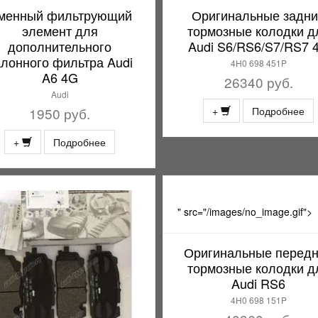
менный фильтрующий
Оригинальные задн
элемент для
тормозные колодки д
дополнительного
Audi S6/RS6/S7/RS7 
алонного фильтра Audi
4H0 698 451P
A6 4G
26340 руб.
Audi
1950 руб.
+
Подробнее
+
Подробнее
" src="/images/no_image.gif">
Оригинальные перед
тормозные колодки д
Audi RS6
4H0 698 151P