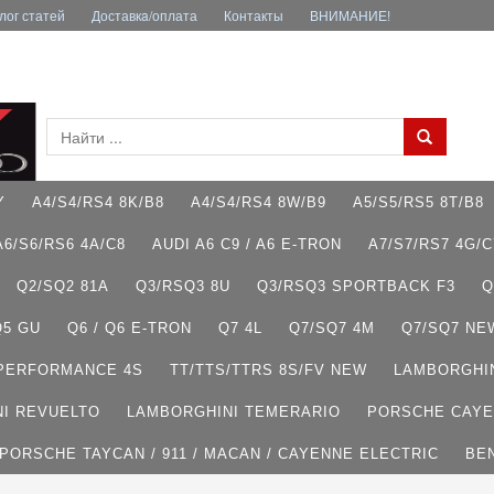
лог статей
Доставкa/оплата
Контакты
ВНИМАНИЕ!
Y
A4/S4/RS4 8K/B8
A4/S4/RS4 8W/B9
A5/S5/RS5 8T/B8
A6/S6/RS6 4A/C8
AUDI A6 C9 / A6 E-TRON
A7/S7/RS7 4G/C
Q2/SQ2 81A
Q3/RSQ3 8U
Q3/RSQ3 SPORTBACK F3
Q
Q5 GU
Q6 / Q6 E-TRON
Q7 4L
Q7/SQ7 4M
Q7/SQ7 NE
 PERFORMANCE 4S
TT/TTS/TTRS 8S/FV NEW
LAMBORGHI
I REVUELTO
LAMBORGHINI TEMERARIO
PORSCHE CAYE
PORSCHE TAYCAN / 911 / MACAN / CAYENNE ELECTRIC
BE