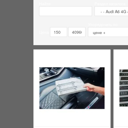
Найти
Раздел каталога
Упорядочить по
Цена