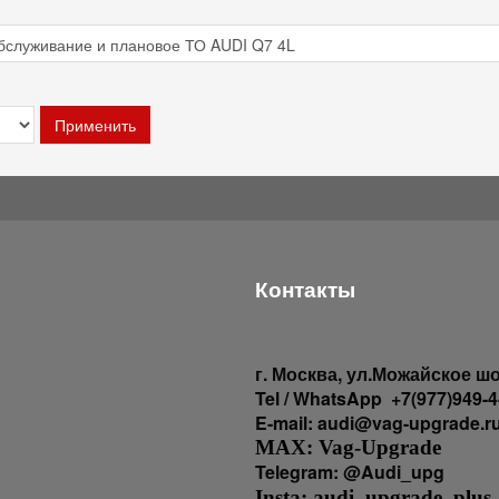
Контакты
г
. Москва, ул.Можайское шо
Tel / WhatsApp +7(977)949-4
E-mail: audi@vag-upgrade.r
MAX: Vag-Upgrade
Telegram: @Audi_upg
Insta: audi_upgrade_plus