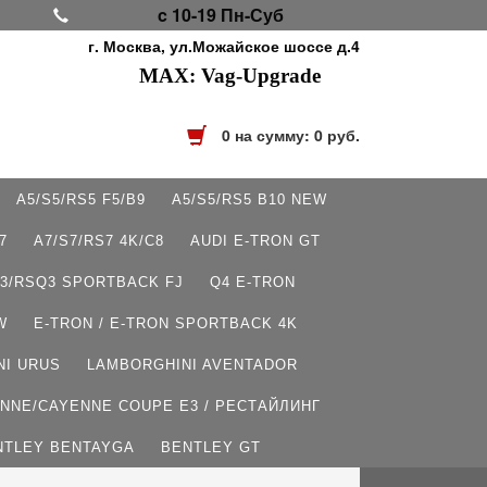
c 10-19 Пн-Суб
г. Москва, ул.Можайское шоссе д.4
MAX: Vag-Upgrade
0
на сумму:
0
руб.
A5/S5/RS5 F5/B9
A5/S5/RS5 B10 NEW
7
A7/S7/RS7 4K/C8
AUDI E-TRON GT
3/RSQ3 SPORTBACK FJ
Q4 E-TRON
W
E-TRON / E-TRON SPORTBACK 4K
NI URUS
LAMBORGHINI AVENTADOR
NNE/CAYENNE COUPE E3 / РЕСТАЙЛИНГ
NTLEY BENTAYGA
BENTLEY GT