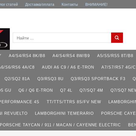
лог статей
Доставкa/оплата
Контакты
ВНИМАНИЕ!
Y
A4/S4/RS4 8K/B8
A4/S4/RS4 8W/B9
A5/S5/RS5 8T/B8
A6/S6/RS6 4A/C8
AUDI A6 C9 / A6 E-TRON
A7/S7/RS7 4G/C
Q2/SQ2 81A
Q3/RSQ3 8U
Q3/RSQ3 SPORTBACK F3
Q
Q5 GU
Q6 / Q6 E-TRON
Q7 4L
Q7/SQ7 4M
Q7/SQ7 NE
 PERFORMANCE 4S
TT/TTS/TTRS 8S/FV NEW
LAMBORGHI
I REVUELTO
LAMBORGHINI TEMERARIO
PORSCHE CAYE
PORSCHE TAYCAN / 911 / MACAN / CAYENNE ELECTRIC
BE