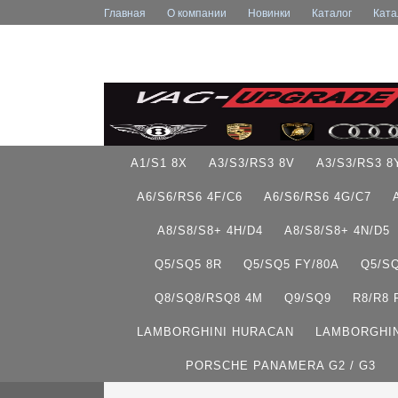
Главная
О компании
Новинки
Каталог
Ката
A1/S1 8X
A3/S3/RS3 8V
A3/S3/RS3 8
A6/S6/RS6 4F/C6
A6/S6/RS6 4G/C7
A8/S8/S8+ 4H/D4
A8/S8/S8+ 4N/D5
Q5/SQ5 8R
Q5/SQ5 FY/80A
Q5/S
Q8/SQ8/RSQ8 4M
Q9/SQ9
R8/R8
LAMBORGHINI HURACAN
LAMBORGHIN
PORSCHE PANAMERA G2 / G3