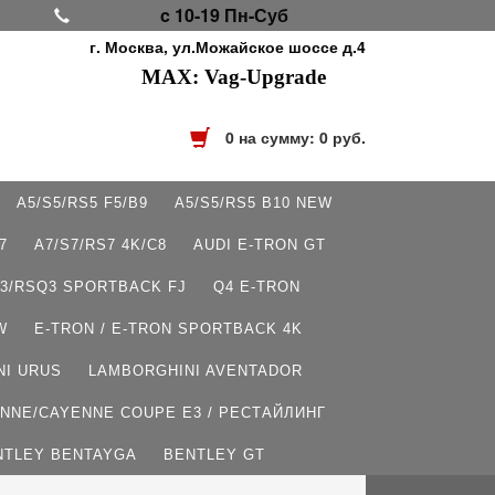
c 10-19 Пн-Суб
г. Москва, ул.Можайское шоссе д.4
MAX: Vag-Upgrade
0
на сумму:
0
руб.
A5/S5/RS5 F5/B9
A5/S5/RS5 B10 NEW
7
A7/S7/RS7 4K/C8
AUDI E-TRON GT
3/RSQ3 SPORTBACK FJ
Q4 E-TRON
W
E-TRON / E-TRON SPORTBACK 4K
NI URUS
LAMBORGHINI AVENTADOR
NNE/CAYENNE COUPE E3 / РЕСТАЙЛИНГ
NTLEY BENTAYGA
BENTLEY GT