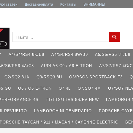
лог статей
Доставкa/оплата
Контакты
ВНИМАНИЕ!
Y
A4/S4/RS4 8K/B8
A4/S4/RS4 8W/B9
A5/S5/RS5 8T/B8
A6/S6/RS6 4A/C8
AUDI A6 C9 / A6 E-TRON
A7/S7/RS7 4G/C
Q2/SQ2 81A
Q3/RSQ3 8U
Q3/RSQ3 SPORTBACK F3
Q
Q5 GU
Q6 / Q6 E-TRON
Q7 4L
Q7/SQ7 4M
Q7/SQ7 NE
 PERFORMANCE 4S
TT/TTS/TTRS 8S/FV NEW
LAMBORGHI
I REVUELTO
LAMBORGHINI TEMERARIO
PORSCHE CAYE
PORSCHE TAYCAN / 911 / MACAN / CAYENNE ELECTRIC
BE