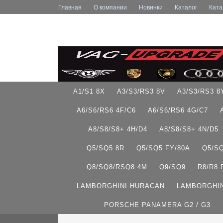
Главная
О компании
Новинки
Каталог
Ката
A1/S1 8X
A3/S3/RS3 8V
A3/S3/RS3 8
A6/S6/RS6 4F/C6
A6/S6/RS6 4G/C7
A8/S8/S8+ 4H/D4
A8/S8/S8+ 4N/D5
Q5/SQ5 8R
Q5/SQ5 FY/80A
Q5/S
Q8/SQ8/RSQ8 4M
Q9/SQ9
R8/R8
LAMBORGHINI HURACAN
LAMBORGHIN
PORSCHE PANAMERA G2 / G3