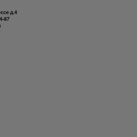
ссе д.4
4-87
u