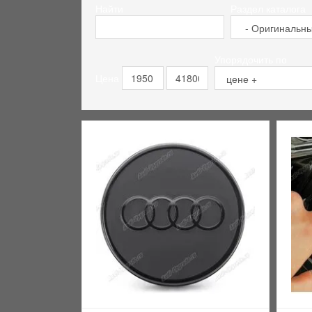
Найти
Раздел каталога
Упорядочить по
Цена